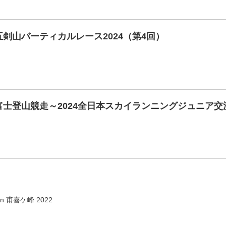
牟岐五剣山バーティカルレース2024（第4回）
東讃富士登山競走～2024全日本スカイランニングジュニア
 in 甫喜ケ峰 2022