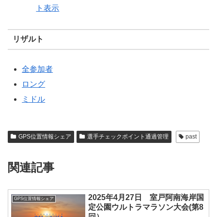
ト表示
リザルト
全参加者
ロング
ミドル
GPS位置情報シェア
選手チェックポイント通過管理
past
関連記事
2025年4月27日 室戸阿南海岸国
GPS位置情報シェア
定公園ウルトラマラソン大会(第8
回）