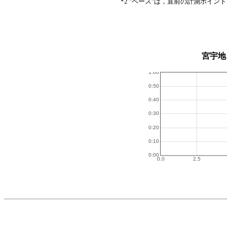
*2 "ペース"は，直前の計測ポイン
宮宇地