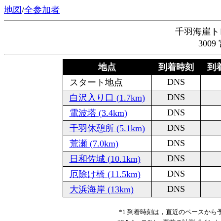
地図
/
全参加者
千羽海崖ト
300
地点
到着時刻
到着
DNS
スタート地点
DNS
白沢入り口 (1.7km)
DNS
電波塔 (3.4km)
DNS
千羽休憩所 (5.1km)
DNS
荒瀬 (7.0km)
DNS
日和佐城 (10.1km)
DNS
厄除け橋 (11.5km)
DNS
大浜海岸 (13km)
*1 到着時刻は，直近のペースか