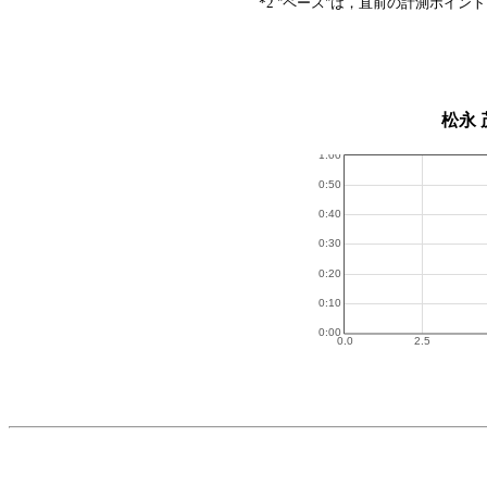
*2 "ペース"は，直前の計測ポイン
松永 