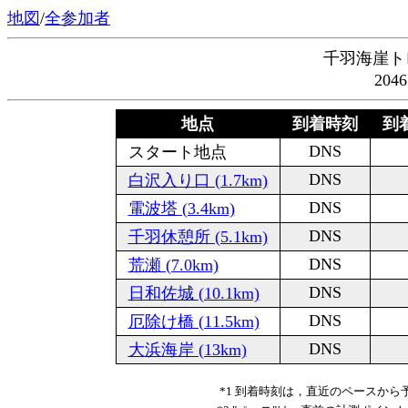
地図
/
全参加者
千羽海崖ト
204
地点
到着時刻
到着
DNS
スタート地点
DNS
白沢入り口 (1.7km)
DNS
電波塔 (3.4km)
DNS
千羽休憩所 (5.1km)
DNS
荒瀬 (7.0km)
DNS
日和佐城 (10.1km)
DNS
厄除け橋 (11.5km)
DNS
大浜海岸 (13km)
*1 到着時刻は，直近のペースか