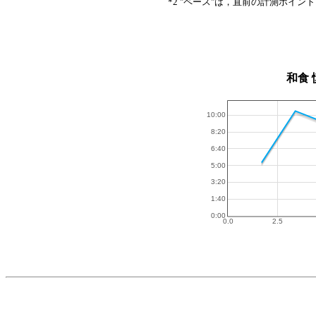
*2 "ペース"は，直前の計測ポイン
和食 