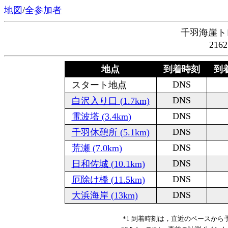
地図
/
全参加者
千羽海崖ト
216
地点
到着時刻
到着
DNS
スタート地点
DNS
白沢入り口 (1.7km)
DNS
電波塔 (3.4km)
DNS
千羽休憩所 (5.1km)
DNS
荒瀬 (7.0km)
DNS
日和佐城 (10.1km)
DNS
厄除け橋 (11.5km)
DNS
大浜海岸 (13km)
*1 到着時刻は，直近のペースか