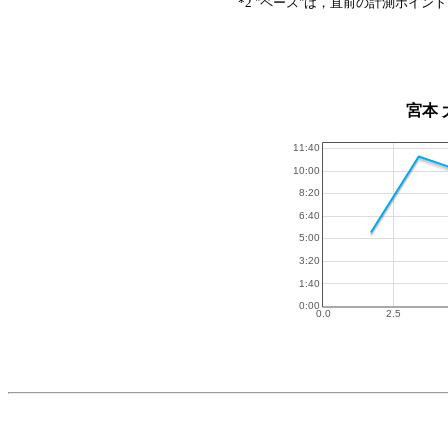
*2 "ペース"は，直前の計測ポイン
宮本 