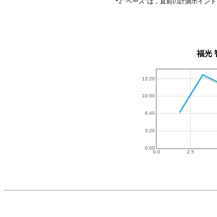
*2 "ペース"は，直前の計測ポイン
福光 