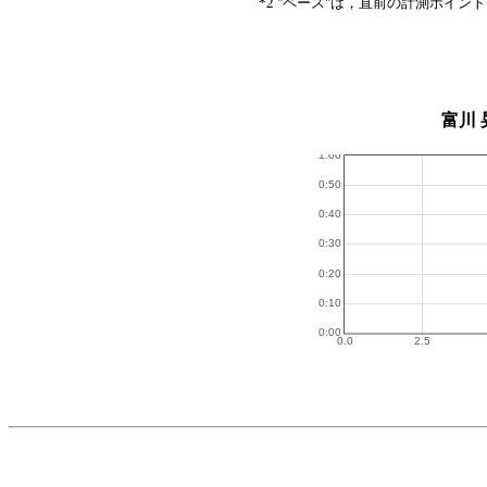
*2 "ペース"は，直前の計測ポイン
富川 