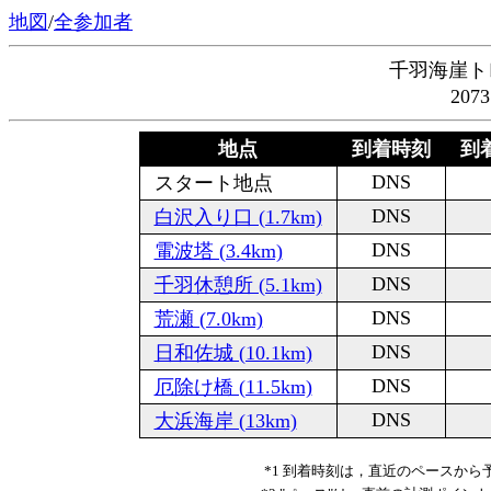
地図
/
全参加者
千羽海崖ト
207
地点
到着時刻
到着
DNS
スタート地点
DNS
白沢入り口 (1.7km)
DNS
電波塔 (3.4km)
DNS
千羽休憩所 (5.1km)
DNS
荒瀬 (7.0km)
DNS
日和佐城 (10.1km)
DNS
厄除け橋 (11.5km)
DNS
大浜海岸 (13km)
*1 到着時刻は，直近のペースか