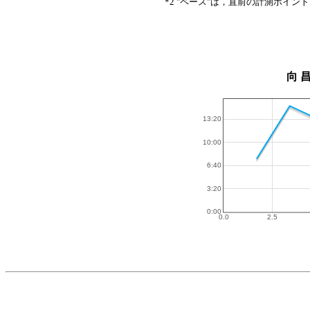
*2 "ペース"は，直前の計測ポイン
向 