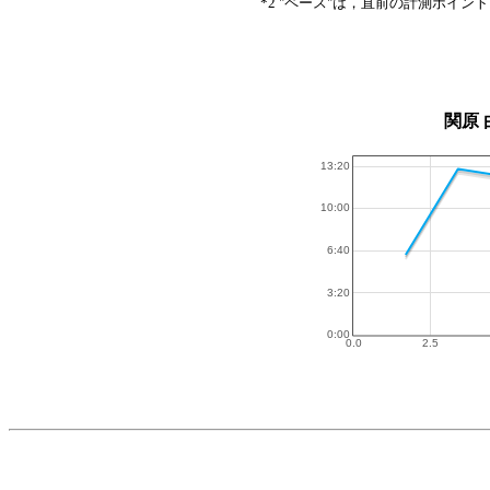
*2 "ペース"は，直前の計測ポイン
関原 