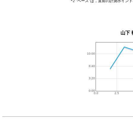
*2 "ペース"は，直前の計測ポイン
山下 