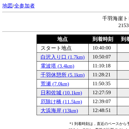
地図
/
全参加者
千羽海崖ト
215
地点
到着時刻
到着
10:40:00
スタート地点
10:50:07
白沢入り口 (1.7km)
11:10:18
電波塔 (3.4km)
11:28:21
千羽休憩所 (5.1km)
11:50:35
荒瀬 (7.0km)
12:27:59
日和佐城 (10.1km)
12:39:07
厄除け橋 (11.5km)
12:48:51
大浜海岸 (13km)
*1 到着時刻は，直近のペースか