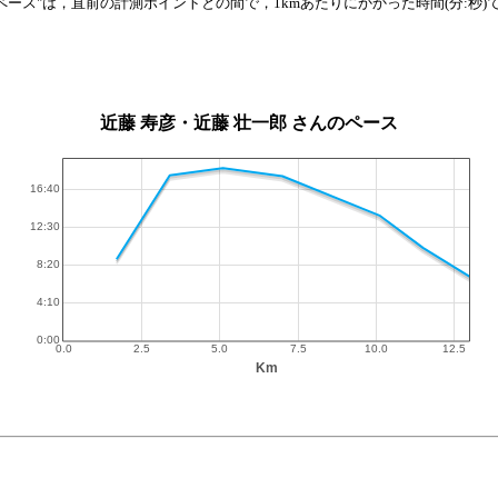
 "ペース"は，直前の計測ポイントとの間で，1kmあたりにかかった時間(分:秒)
近藤 寿彦・近藤 壮一郎 さんのペース