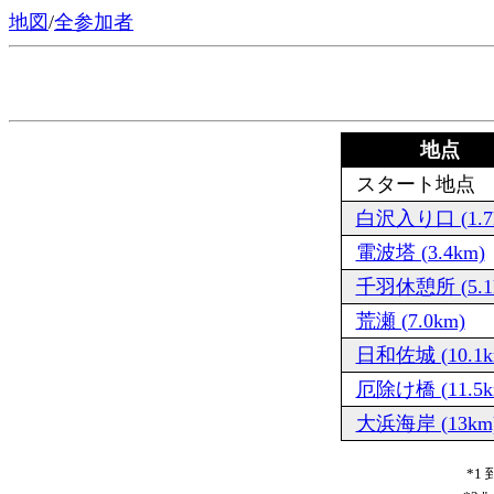
地図
/
全参加者
地点
スタート地点
白沢入り口 (1.7
電波塔 (3.4km)
千羽休憩所 (5.1
荒瀬 (7.0km)
日和佐城 (10.1k
厄除け橋 (11.5k
大浜海岸 (13km
*1