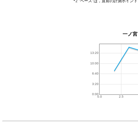
*2 "ペース"は，直前の計測ポイン
一ノ宮