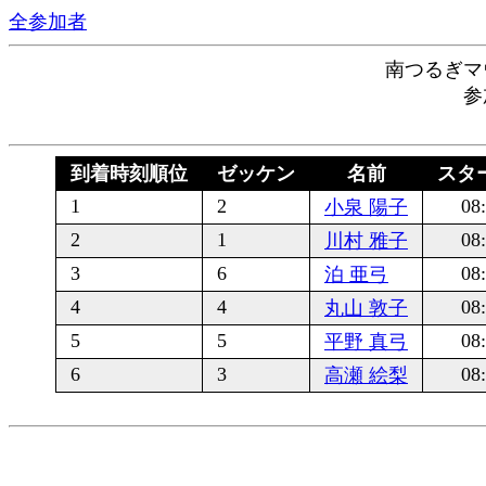
全参加者
南つるぎマ
参
到着時刻順位
ゼッケン
名前
スタ
1
2
08:
小泉 陽子
2
1
08:
川村 雅子
3
6
08:
泊 亜弓
4
4
08:
丸山 敦子
5
5
08:
平野 真弓
6
3
08:
高瀬 絵梨