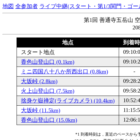
地図
全参加者
ライブ中継(スタート・第1/3関門・ゴー
第1回 善通寺五岳山 空
20
地点
到着
09:10:
スタート地点
09:10:
香色山登山口 (0.1km)
-
ミニ四国八十八か所西出口 (0.8km)
09:28:
大坂峠 (2.8km)
09:58:
火上山登山口 (7.5km)
10:52:
捨身ケ嶽禅定(ライブカメラ) (10.4km)
11:15:
大坂峠 (11.5km)
12:06:
香色山登山口 (15.0km)
*1 到着時刻は，直近のペースか