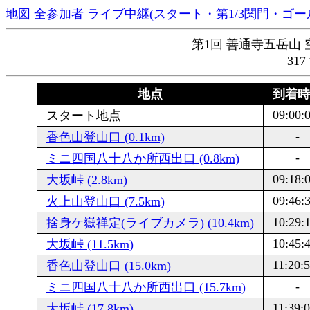
地図
全参加者
ライブ中継(スタート・第1/3関門・ゴー
第1回 善通寺五岳山 空
31
地点
到着
09:00:
スタート地点
-
香色山登山口 (0.1km)
-
ミニ四国八十八か所西出口 (0.8km)
09:18:
大坂峠 (2.8km)
09:46:
火上山登山口 (7.5km)
10:29:
捨身ケ嶽禅定(ライブカメラ) (10.4km)
10:45:
大坂峠 (11.5km)
11:20:
香色山登山口 (15.0km)
-
ミニ四国八十八か所西出口 (15.7km)
11:39:
大坂峠 (17.8km)