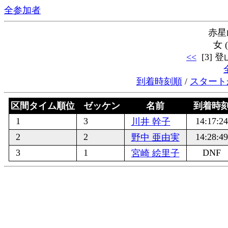
全参加者
赤星
女 
<<
[3] 登
到着時刻順
/
スタート
区間タイム順位
ゼッケン
名前
到着時
1
3
14:17:2
川井 幹子
2
2
14:28:4
野中 亜由実
3
1
DNF
宮崎 絵里子