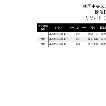
四国中央スカ
開催日
リザルト [
クラス別
クラス
レースナンバー
氏名
都道
順位
1
小学生高学年男子
652
濱岡 一太
愛媛
DNS
小学生高学年男子
651
篠原 温希
香川
DNS
小学生高学年男子
653
濱口 史穏
愛媛