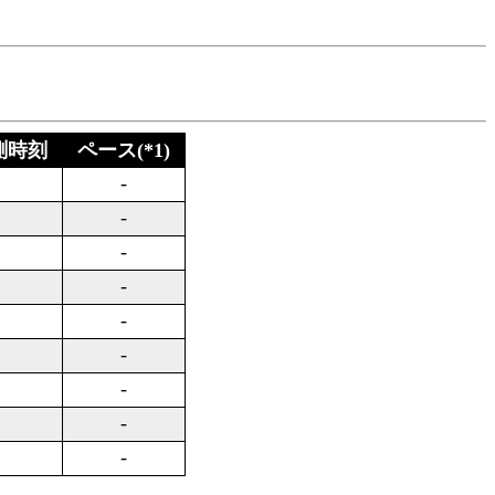
測時刻
ペース(*1)
-
-
-
-
-
-
-
-
-
-
-
-
-
-
-
-
-
-