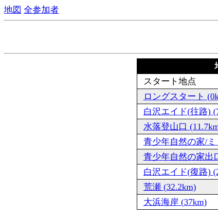
地図
全参加者
スタート地点
ロングスタート (0k
白沢エイド(往路) (7
水落登山口 (11.7km
青少年自然の家/ミドル
青少年自然の家出口 (
白沢エイド(復路) (26
荒瀬 (32.2km)
大浜海岸 (37km)