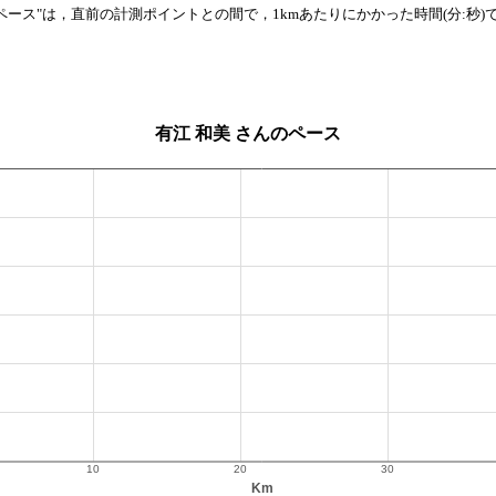
 "ペース"は，直前の計測ポイントとの間で，1kmあたりにかかった時間(分:秒)
有江 和美 さんのペース