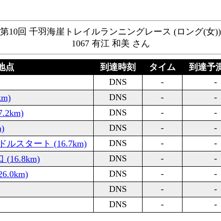
第10回 千羽海崖トレイルランニングレース (ロング(女))
1067 有江 和美 さん
地点
到達時刻
タイム
到達予
DNS
-
DNS
-
m)
DNS
-
.2km)
DNS
-
)
DNS
-
スタート (16.7km)
DNS
-
16.8km)
DNS
-
.0km)
DNS
-
DNS
-