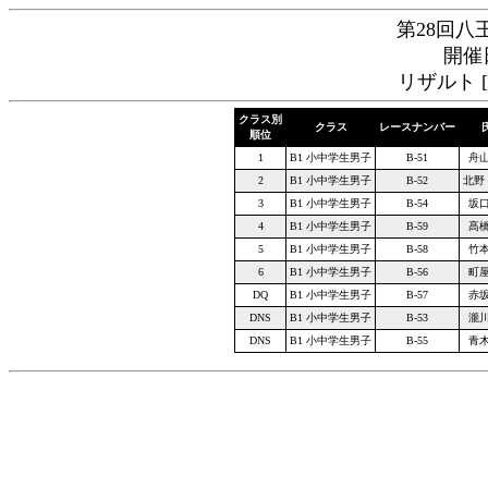
第28回八
開催日
リザルト [
クラス別
クラス
レースナンバー
順位
1
B1 小中学生男子
B-51
舟山
2
B1 小中学生男子
B-52
北野
3
B1 小中学生男子
B-54
坂口
4
B1 小中学生男子
B-59
髙橋
5
B1 小中学生男子
B-58
竹本
6
B1 小中学生男子
B-56
町屋
DQ
B1 小中学生男子
B-57
赤坂
DNS
B1 小中学生男子
B-53
瀧川
DNS
B1 小中学生男子
B-55
青木