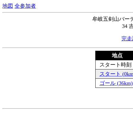
地図
全参加者
牟岐五剣山バーテ
34
完走
地点
スタート時刻
スタート (0km
ゴール (36km)