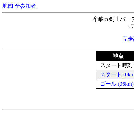
地図
全参加者
牟岐五剣山バーテ
3
完走
地点
スタート時刻
スタート (0km
ゴール (36km)