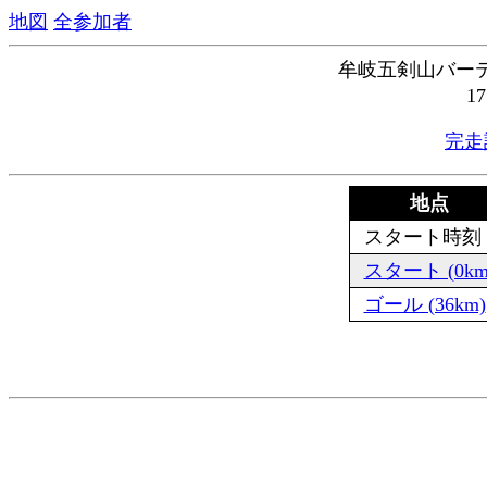
地図
全参加者
牟岐五剣山バーテ
1
完走
地点
スタート時刻
スタート (0km
ゴール (36km)