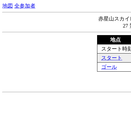
地図
全参加者
赤星山スカイレー
27
地点
スタート時
スタート
ゴール